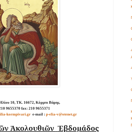
λίου 10, ΤΚ. 16672, Κόρμπι Βάρης.
210 9655370 fax: 210 9655371
tilia-kormpivari.gr
e-mail :
p-elia-v@otenet.gr
ῶν Ἀκολουθιῶν
Ἐβδομάδος