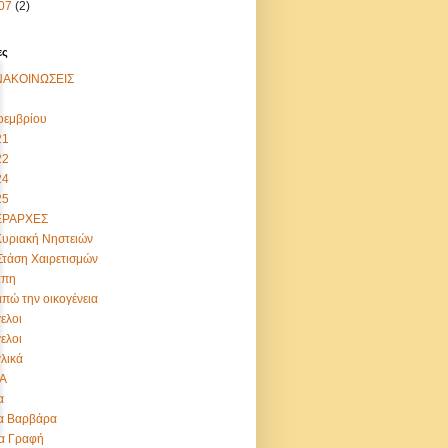
07
(2)
ες
ΑΝΑΚΟΙΝΩΣΕΙΣ
οεμβρίου
21
22
24
25
ΙΕΡΑΡΧΕΣ
Κυριακή Νηστειών
Στάση Χαιρετισμών
άπη
πώ την οικογένεια
ελοι
ελοι
λικά
ΙΑ
α
α Βαρβάρα
α Γραφή