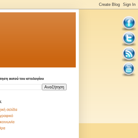
τηση αυτού του ιστολογίου
ς
ική σελίδα
γραφικό
κοινωνία
θρα