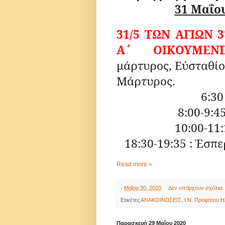
31 Μαΐο
31/5 ΤΩΝ ΑΓΙΩΝ
Α΄ ΟΙΚΟΥΜΕΝΙ
μάρτυρος, Εὐσταθί
Μάρτυρος.
6:30
8:00-9:4
10:00-11
18:30-19:35 : Ἑσπ
Read more »
-
Μαΐου 30, 2020
Δεν υπάρχουν σχόλια:
Ετικέτες
ΑΝΑΚΟΙΝΩΣΕΙΣ
,
Ι.Ν. Προφήτου Η
Παρασκευή 29 Μαΐου 2020