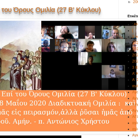
►
20
 του Όρους Ομιλία (27 B' Kύκλου)
Ετικέτ
: 
[
1 ν
18
20
20
20
3 
Α' 
Α΄ 
αγ
Αγα
Αγγ
Άγγ
Αγγ
ΑΓ
αγί
αγί
Αγι