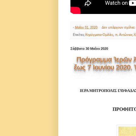
-
Μαΐου 31, 2020
Δεν υπάρχουν σχόλια:
Ετικέτες
Κηρύγματα-Ομιλίες
,
π. Αντώνιος 
Σάββατο 30 Μαΐου 2020
Πρόγραμμα Ἱερῶν Ἀ
ἔως 7 Ιουνίου 2020.
ΙΕΡΑ ΜΗΤΡΟΠΟΛΙΣ ΓΛΥΦΑΔΑ
ΠΡΟΦΗΤΟ