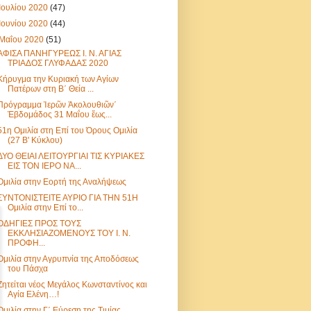
Ιουλίου 2020
(47)
Ιουνίου 2020
(44)
Μαΐου 2020
(51)
ΑΦΙΣΑ ΠΑΝΗΓΥΡΕΩΣ Ι. Ν. ΑΓΙΑΣ
ΤΡΙΑΔΟΣ ΓΛΥΦΑΔΑΣ 2020
Κήρυγμα την Κυριακή των Αγίων
Πατέρων στη Β΄ Θεία ...
Πρόγραμμα Ἱερῶν Ἀκολουθιῶν΄
Ἐβδομάδος 31 Μαΐου ἔως...
51η Ομιλία στη Επί του Όρους Ομιλία
(27 B' Kύκλου)
ΔΥΟ ΘΕΙΑΙ ΛΕΙΤΟΥΡΓΙΑΙ ΤΙΣ ΚΥΡΙΑΚΕΣ
ΕΙΣ ΤΟΝ ΙΕΡΟ ΝΑ...
Ομιλία στην Εορτή της Αναλήψεως
ΣΥΝΤΟΝΙΣΤΕΙΤΕ ΑΥΡΙΟ ΓΙΑ ΤΗΝ 51Η
Ομιλία στην Επί το...
ΟΔΗΓΙΕΣ ΠΡΟΣ ΤΟΥΣ
ΕΚΚΛΗΣΙΑΖΟΜΕΝΟΥΣ ΤΟΥ Ι. Ν.
ΠΡΟΦΗ...
Ομιλία στην Αγρυπνία της Αποδόσεως
του Πάσχα
Ζητείται νέος Μεγάλος Κωνσταντίνος και
Αγία Ελένη…!
Ομιλία στην Γ΄ Εύρεση της Τιμίας