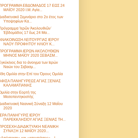
ΠΡΟΓΡΑΜΜΑ ΕΒΔΟΜΑΔΟΣ 17 ΕΩΣ 24
ΜΑΪΟΥ 2020 Ι.Μ. Αγία...
Διαδικτυακό Σεμινάριο στο 2ο έτος των
Υποψηφίων Κα...
Πρόγραμμα Ἱερῶν Ἀκολουθιῶν΄
Ἐβδομάδος 17 ἔως 24 Μα...
ΑΝΑΚΟΙΝΩΣΗ ΛΕΙΤΟΥΡΓΙΑΣ ΙΕΡΟΥ
ΝΑΟΥ ΠΡΟΦΗΤΟΥ ΗΛΙΟΥ Κ...
ΠΡΟΓΡΑΜΜΑ ΙΕΡΩΝ ΑΚΟΛΟΥΘΙΩΝ
ΜΗΝΟΣ ΜΑΪΟY 2020 ΣΕΒΑΣΜ...
Εγκύκλιος δια το άνοιγμα των Ιερών
Ναών του Σεβασμ...
49η Ομιλία στην Επί του Όρους Ομιλία
ΑΦΙΣΑ ΠΑΝΗΓΥΡΕΩΣ ΑΓΙΑΣ ΞΕΝΙΑΣ
ΚΑΛΑΜΑΤΙΑΝΗΣ
Ομιλία στην Εορτή της
Μεσοπεντηκοστής
Διαδικτυακή Νεανική Σύναξη 12 Μαΐου
2020
ΙΕΡΑ ΠΑΝΗΓΥΡΙΣ ΙΕΡΟΥ
ΠΑΡΕΚΚΛΗΣΙΟΥ ΑΓΙΑΣ ΞΕΝΙΑΣ ΤΗ...
ΠΡΟΣΕΧΗ ΔΙΑΔΙΚΤΥΑΚΗ ΝΕΑΝΙΚΗ
ΣΥΝΑΞΗ 12 ΜΑΪΟΥ 2020...