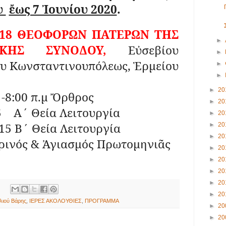
υ
ἔως 7 Ἰουνίου 2020
.
 318 ΘΕΟΦΟΡΩΝ ΠΑΤΕΡΩΝ ΤΗΣ
►
ΚΗΣ ΣΥΝΟΔΟΥ,
Εὐσεβίου
►
ου Κωνσταντινουπόλεως, Ἑρμείου
►
►
►
20
 -8:00 π.μ Ὄρθρος
►
20
5
Α΄ Θεία Λειτουργία
►
20
:15 Β΄ Θεία Λειτουργία
►
20
►
20
ερινός & Ἀγιασμός Πρωτομηνιᾶς
►
20
►
20
►
20
►
20
►
20
λιού Βάρης
,
ΙΕΡΕΣ ΑΚΟΛΟΥΘΙΕΣ
,
ΠΡΟΓΡΑΜΜΑ
►
20
►
20