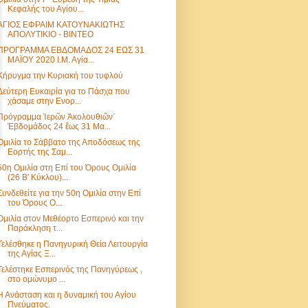
Κεφαλής του Αγίου...
ΑΓΙΟΣ ΕΦΡΑΙΜ ΚΑΤΟΥΝΑΚΙΩΤΗΣ
ΑΠΟΛΥΤΙΚΙΟ - ΒΙΝΤΕΟ
ΠΡΟΓΡΑΜΜΑ ΕΒΔΟΜΑΔΟΣ 24 ΕΩΣ 31
ΜΑΪΟΥ 2020 Ι.Μ. Αγία...
Κήρυγμα την Κυριακή του τυφλού
Δεύτερη Ευκαιρία για το Πάσχα που
χάσαμε στην Ενορ...
Πρόγραμμα Ἱερῶν Ἀκολουθιῶν΄
Ἐβδομάδος 24 ἔως 31 Μα...
Ομιλία το Σάββατο της Αποδόσεως της
Εορτής της Σαμ...
50η Ομιλία στη Επί του Όρους Ομιλία
(26 B' Kύκλου)...
Συνδεθείτε για την 50η Ομιλία στην Επί
του Όρους Ο...
Ομιλία στον Μεθέορτο Εσπερινό και την
Παράκληση τ...
Τελέσθηκε η Πανηγυρική Θεία Λειτουργία
της Αγίας Ξ...
Τελέστηκε Εσπερινός της Πανηγύρεως ,
στο ομώνυμο ...
Η Ανάσταση και η δυναμική του Αγίου
Πνεύματος.