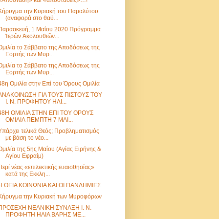
«Απόσταση» και «αποστάσεις»…!
Κήρυγμα την Κυριακή του Παραλύτου
(αναφορά στο θαύ...
Παρασκευή, 1 Μαΐου 2020 Πρόγραμμα
Ἱερῶν Ἀκολουθιῶν...
Ομιλία το Σάββατο της Αποδόσεως της
Εορτής των Μυρ...
Ομιλία το Σάββατο της Αποδόσεως της
Εορτής των Μυρ...
48η Ομιλία στην Επί του Όρους Ομιλία
ΑΝΑΚΟΙΝΩΣΗ ΓΙΑ ΤΟΥΣ ΠΙΣΤΟΥΣ ΤΟΥ
Ι. Ν. ΠΡΟΦΗΤΟΥ ΗΛΙ...
48Η ΟΜΙΛΙΑ ΣΤΗΝ ΕΠΙ ΤΟΥ ΟΡΟΥΣ
ΟΜΙΛΙΑ ΠΕΜΠΤΗ 7 ΜΑΙ...
Υπάρχει τελικά Θεός; Προβληματισμός
με βάση το νέο...
Ομιλία της 5ης Μαΐου (Αγίας Ειρήνης &
Αγίου Εφραίμ)
Περί νέας «επιλεκτικής ευαισθησίας»
κατά της Εκκλη...
Η ΘΕΙΑ ΚΟΙΝΩΝΙΑ ΚΑΙ ΟΙ ΠΑΝΔΗΜΙΕΣ
Κήρυγμα την Κυριακή των Μυροφόρων
ΠΡΟΣΕΧΗ ΝΕΑΝΙΚΗ ΣΥΝΑΞΗ Ι. Ν.
ΠΡΟΦΗΤΗ ΗΛΙΑ ΒΑΡΗΣ ΜΕ...