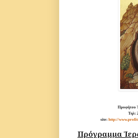
Προφήτου Ἠ
Τηλ: 
site:
http://www.profi
Πρόγραμμα Ἱερ