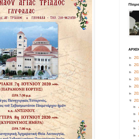
Πληρο
ΑΡΧΕ
►
20
►
20
►
20
►
20
►
20
►
20
▼
20
►
►
►
►
►